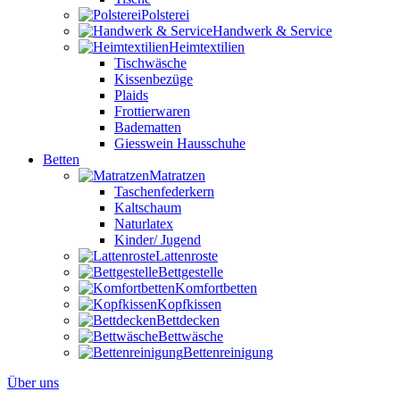
Polsterei
Handwerk & Service
Heimtextilien
Tischwäsche
Kissenbezüge
Plaids
Frottierwaren
Badematten
Giesswein Hausschuhe
Betten
Matratzen
Taschenfederkern
Kaltschaum
Naturlatex
Kinder/ Jugend
Lattenroste
Bettgestelle
Komfortbetten
Kopfkissen
Bettdecken
Bettwäsche
Bettenreinigung
Über uns