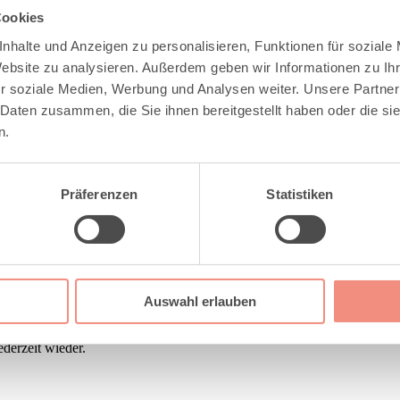
Cookies
er nach einer passenden Lösung gesucht. Nach mehreren Aufträgen für 
nhalte und Anzeigen zu personalisieren, Funktionen für soziale
Website zu analysieren. Außerdem geben wir Informationen zu I
r soziale Medien, Werbung und Analysen weiter. Unsere Partner
 Daten zusammen, die Sie ihnen bereitgestellt haben oder die s
kt einen Kauf- oder Entscheidungsdruck gespürt haben. Auch nicht, a
n.
 haben den Kauf abgeschlossen. Alles in allem sehr kompetent und fr
Präferenzen
Statistiken
Gardinen oder Markisen. Sind super Happy. Immer wieder gerne.
atung vorher im Geschäft war sehr kompetent. Die beiden ausführenden
Auswahl erlauben
rt Termin kam der Chef selbst, tolle saubere Montage, die Mitarbeiteri
derzeit wieder.