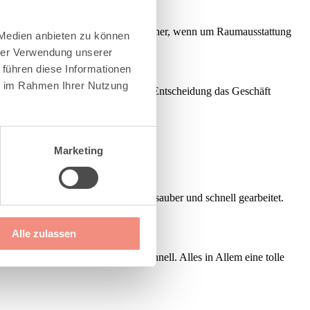
uns inzwischen der erste Ansprechpartner, wenn um Raumausstattung
 Medien anbieten zu können
hrer Verwendung unserer
 führen diese Informationen
ie im Rahmen Ihrer Nutzung
ls wir nach 2,5 Stunden ohne eine Entscheidung das Geschäft
eundlich!!
Marketing
 Mitarbeiter haben sehr akkurat, sauber und schnell gearbeitet.
Alle zulassen
nnen super nett, kompetent und schnell. Alles in Allem eine tolle