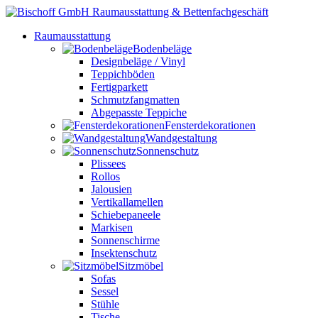
Raumausstattung
Bodenbeläge
Designbeläge / Vinyl
Teppichböden
Fertigparkett
Schmutzfangmatten
Abgepasste Teppiche
Fensterdekorationen
Wandgestaltung
Sonnenschutz
Plissees
Rollos
Jalousien
Vertikallamellen
Schiebepaneele
Markisen
Sonnenschirme
Insektenschutz
Sitzmöbel
Sofas
Sessel
Stühle
Tische