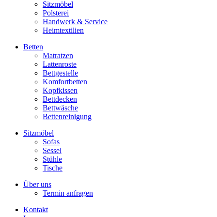
Sitzmöbel
Polsterei
Handwerk & Service
Heimtextilien
Betten
Matratzen
Lattenroste
Bettgestelle
Komfortbetten
Kopfkissen
Bettdecken
Bettwäsche
Bettenreinigung
Sitzmöbel
Sofas
Sessel
Stühle
Tische
Über uns
Termin anfragen
Kontakt