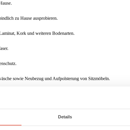
Hause.
indlich zu Hause ausprobieren.
Laminat, Kork und weiteren Bodenarten.
aser.
enschutz.
hwäsche sowie Neubezug und Aufpolsterung von Sitzmöbeln.
 Sonnenschutzanlagen.
eitere Gewerke und sorgen für einen reibungslosen Ablauf.
Details