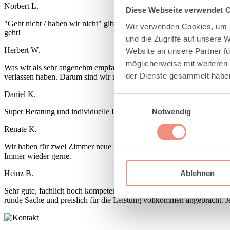
Norbert L.
Diese Webseite verwendet 
"Geht nicht / haben wir nicht" gibt es praktisch nicht, es wird imm
Wir verwenden Cookies, um I
geht!
und die Zugriffe auf unsere 
Herbert W.
Website an unsere Partner fü
möglicherweise mit weiteren
Was wir als sehr angenehm empfanden war, daß wir zu keinem Zeitpun
der Dienste gesammelt habe
verlassen haben. Darum sind wir nach 2 Tagen nochmal gekommen und
Daniel K.
Einwilligungsauswahl
Notwendig
Super Beratung und individuelle Lösungen. Ob Fliegenschutzgitter, 
Renate K.
Wir haben für zwei Zimmer neue Bodenbeläge verlegen lassen. Die Ber
Immer wieder gerne.
Ablehnen
Heinz B.
Sehr gute, fachlich hoch kompetente Beratung und Planung, beim vor O
runde Sache und preislich für die Leistung vollkommen angebracht. Je