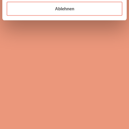
inzwischen der erste Ansprechpartner, wenn um
Raumausstattung geht!
Ablehnen
Herbert W.
Was wir als sehr angenehm empfanden war, daß
wir zu keinem Zeitpunkt einen Kauf- oder
Entscheidungsdruck gespürt haben. Auch nicht, als
wir nach 2,5 Stunden ohne eine Entscheidung das
Geschäft verlassen haben. Darum sind wir nach 2
Tagen nochmal gekommen und haben den Kauf
abgeschlossen. Alles in allem sehr kompetent und
freundlich!!