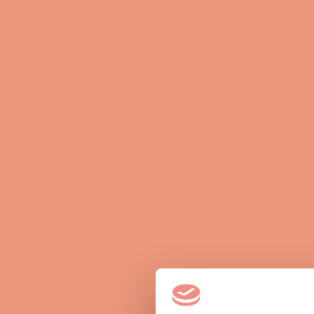
Norbert L.
"Geht nicht / haben wir nicht" gibt es praktisc
erste Ansprechpartner, wenn um Raumausstattun