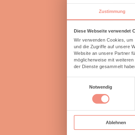
Zustimmung
Diese Webseite verwendet 
Wir verwenden Cookies, um I
und die Zugriffe auf unsere 
Website an unsere Partner fü
möglicherweise mit weiteren
Herbert W.
der Dienste gesammelt habe
Was wir als sehr angenehm empfanden war, daß w
Einwilligungsauswahl
Stunden ohne eine Entscheidung das Geschäft 
Notwendig
in allem sehr kompetent und freundlich!!
Ablehnen