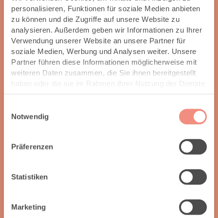
personalisieren, Funktionen für soziale Medien anbieten
zu können und die Zugriffe auf unsere Website zu
Herbert W.
analysieren. Außerdem geben wir Informationen zu Ihrer
Was wir als sehr angenehm empfanden war, daß
Verwendung unserer Website an unsere Partner für
wir zu keinem Zeitpunkt einen Kauf- oder
soziale Medien, Werbung und Analysen weiter. Unsere
Entscheidungsdruck gespürt haben. Auch nicht, als
Partner führen diese Informationen möglicherweise mit
wir nach 2,5 Stunden ohne eine Entscheidung das
weiteren Daten zusammen, die Sie ihnen bereitgestellt
Geschäft verlassen haben. Darum sind wir nach 2
haben oder die sie im Rahmen Ihrer Nutzung der Dienste
Tagen nochmal gekommen und haben den Kauf
gesammelt haben.
abgeschlossen. Alles in allem sehr kompetent und
Einwilligungsauswahl
freundlich!!
Notwendig
Präferenzen
Daniel K.
Statistiken
Super Beratung und individuelle Lösungen. Ob
Fliegenschutzgitter, Gardinen oder Markisen. Sind
Marketing
super Happy. Immer wieder gerne.