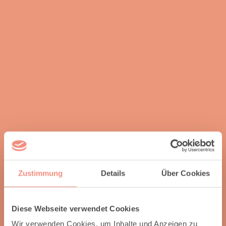
Norbert L.
"Geht nicht / haben wir nicht" gibt es praktisch nicht,
es wird immer nach einer passenden Lösung
gesucht. Nach mehreren Aufträgen für uns
inzwischen der erste Ansprechpartner, wenn um
Raumausstattung geht!
Zustimmung
Details
Über Cookies
Diese Webseite verwendet Cookies
Wir verwenden Cookies, um Inhalte und Anzeigen zu