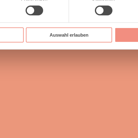
Auswahl erlauben
esse
Kontakt
 GmbH Raumaustattung &
Tel.
07156 21336