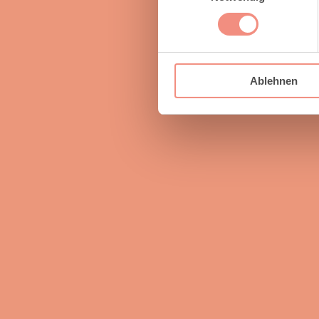
Ablehnen
Adr
Bischoff